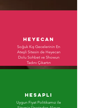
HEYECAN
Soğuk Kış Gecelerinin En
Ateşli Sitesin de Heyecan
Dolu Sohbet ve Showun
Tadını Çıkartın
HESAPLI
Uygun Fiyat Politikamız ile
Sitemiz Üzerinden Alınan