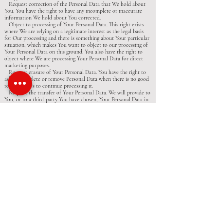
Request correction of the Personal Data that We hold about
You. You have the right to have any incomplete or inaccurate
information We hold about You corrected.
Object to processing of Your Personal Data. This right exists
where We are relying on a legitimate interest as the legal basis
for Our processing and there is something about Your particular
situation, which makes You want to object to our processing of
Your Personal Data on this ground. You also have the right to
object where We are processing Your Personal Data for direct
marketing purposes.
Request erasure of Your Personal Data. You have the right to
ask Us to delete or remove Personal Data when there is no good
reason for Us to continue processing it.
Request the transfer of Your Personal Data. We will provide to
You, or to a third-party You have chosen, Your Personal Data in
a structured, commonly used, machine-readable format. Please
note that this right only applies to automated information
which You initially provided consent for Us to use or where We
used the information to perform a contract with You.
Withdraw Your consent. You have the right to withdraw Your
consent on using your Personal Data. If You withdraw Your
consent, We may not be able to provide You with access to
certain specific functionalities of the Service.
Kullanıcı Tarafından Oluşturulan İçerik
Show Sitesi, akış halindeki canlı ve önceden kaydedilmiş
görsel-işitsel çalışmaları dağıtmanıza olanak tanır; sohbet, bülten
panoları,
forum gönderileri, wiki katkıları ve sesli etkileşimli hizmetler
gibi hizmetleri kullanmak; ve Show Sitesi Hizmetlerinde