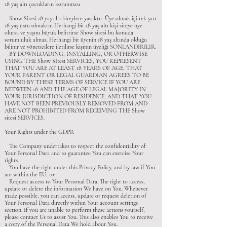
18 yaş altı çocukların korunması
Show Sitesi 18 yaş altı bireylere yasaktır. Üye olmak içi tek şart
18 yaş üstü olmaktır. Herhangi bir 18 yaş altı kişi siteye üye
olursa ve yaşını büyük belirtirse Show sitesi bu konuda
sorumluluk almaz. Herhangi bir üyenin 18 yaş altında olduğu
bilinir ve yöneticilere iletilirse kişinin üyeliği SONLANDIRILIR.
BY DOWNLOADING, INSTALLING, OR OTHERWISE
USING THE Show Sİtesi SERVICES, YOU REPRESENT
THAT YOU ARE AT LEAST 18 YEARS OF AGE, THAT
YOUR PARENT OR LEGAL GUARDIAN AGREES TO BE
BOUND BY THESE TERMS OF SERVICE IF YOU ARE
BETWEEN 18 AND THE AGE OF LEGAL MAJORITY IN
YOUR JURISDICTION OF RESIDENCE, AND THAT YOU
HAVE NOT BEEN PREVIOUSLY REMOVED FROM AND
ARE NOT PROHIBITED FROM RECEIVING THE Show
sitesi SERVICES.
Your Rights under the GDPR
The Company undertakes to respect the confidentiality of
Your Personal Data and to guarantee You can exercise Your
rights.
You have the right under this Privacy Policy, and by law if You
are within the EU, to:
Request access to Your Personal Data. The right to access,
update or delete the information We have on You. Whenever
made possible, you can access, update or request deletion of
Your Personal Data directly within Your account settings
section. If you are unable to perform these actions yourself,
please contact Us to assist You. This also enables You to receive
a copy of the Personal Data We hold about You.