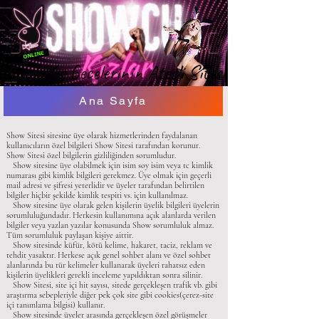
Soğuk Kış Gecelerinin Ateşli Sitesi
Soğuk Kış Gecelerinin Ateşli Sitesi
Ana Sayfa
Show Sitesi sitesine üye olarak hizmetlerinden faydalanan
kullanıcıların özel bilgileri Show Sitesi tarafından korunur.
Show Sitesi özel bilgilerin gizliliğinden sorumludur.
Show sitesine üye olabilmek için isim soy isim veya tc kimlik
numarası gibi kimlik bilgileri gerekmez. Üye olmak için geçerli
mail adresi ve şifresi yeterlidir ve üyeler tarafından belirtilen
bilgiler hiçbir şekilde kimlik tespiti vs. için kullanılmaz.
Show sitesine üye olarak gelen kişilerin üyelik bilgileri üyelerin
sorumluluğundadır. Herkesin kullanımına açık alanlarda verilen
bilgiler veya yazlan yazılar konusunda Show sorumluluk almaz.
Tüm sorumluluk paylaşan kişiye aittir.
Show sitesinde küfür, kötü kelime, hakaret, taciz, reklam ve
tehdit yasaktır. Herkese açık genel sohbet alanı ve özel sohbet
alanlarında bu tür kelimeler kullanarak üyeleri rahatsız eden
kişilerin üyelikleri gerekli inceleme yapıldıktan sonra silinir.
Show Sitesi, site içi hit sayısı, sitede gerçekleşen trafik vb. gibi
araştırma sebepleriyle diğer pek çok site gibi cookies(çerez-site
içi tanımlama bilgisi) kullanır.
Show sitesinde üyeler arasında gerçekleşen özel görüşmeler